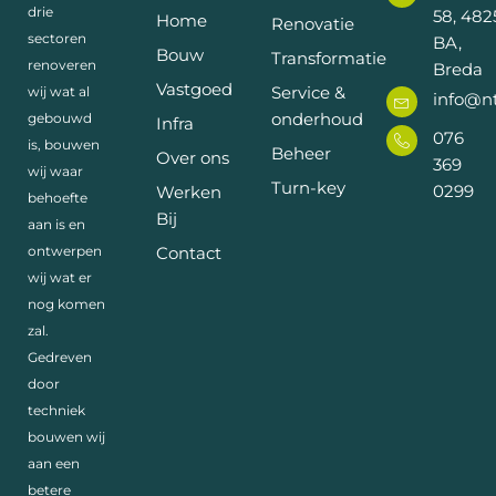
drie
58, 482
Home
Renovatie
sectoren
BA,
Bouw
Transformatie
renoveren
Breda
Vastgoed
Service &
wij wat al
info@n
onderhoud
gebouwd
Infra
076
is, bouwen
Beheer
Over ons
369
wij waar
Turn-key
0299
Werken
behoefte
Bij
aan is en
Contact
ontwerpen
wij wat er
nog komen
zal.
Gedreven
door
techniek
bouwen wij
aan een
betere